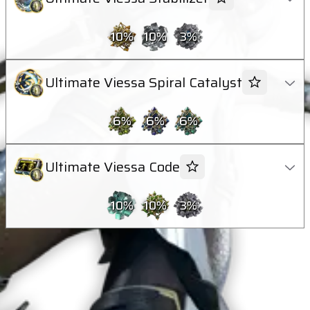
10
%
10
%
3
%
Ultimate Viessa Spiral Catalyst
6
%
6
%
6
%
Ultimate Viessa Code
10
%
10
%
3
%