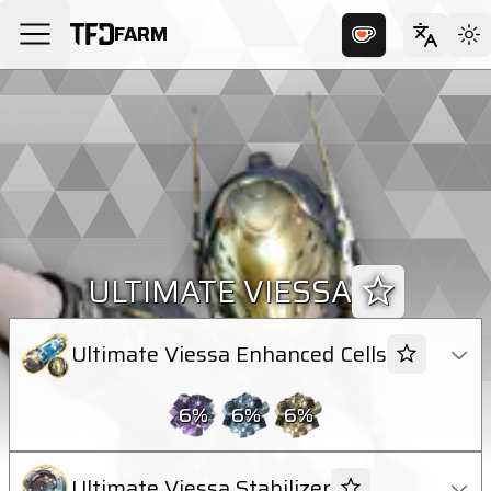
FARM
ULTIMATE VIESSA
Ultimate Viessa Enhanced Cells
6
%
6
%
6
%
Ultimate Viessa Stabilizer